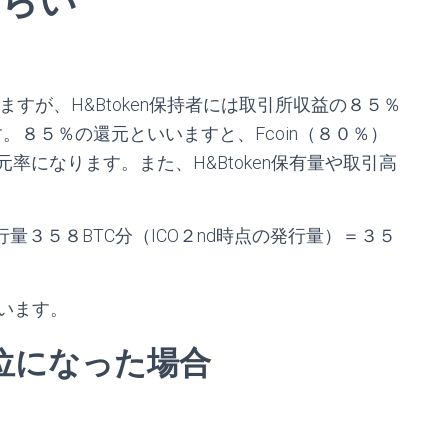
さらい
りますが、H&Btoken保持者には取引所収益の８５％
す。８５％の還元といいますと、Fcoin（８０％）
い還元率になります。また、H&Btoken保有量や取引高
の総発行量３５８BTC分（ICO２nd時点の発行量）＝３５
います。
位になった場合