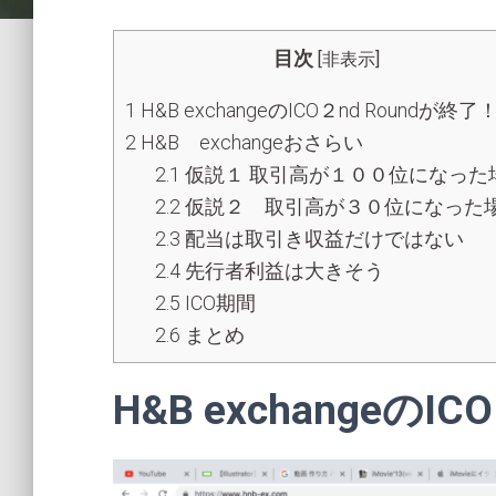
目次
[
非表示
]
1
H&B exchangeのICO２nd Roundが終了
2
H&B exchangeおさらい
2.1
仮説１ 取引高が１００位になった
2.2
仮説２ 取引高が３０位になった
2.3
配当は取引き収益だけではない
2.4
先行者利益は大きそう
2.5
ICO期間
2.6
まとめ
H&B exchangeのI