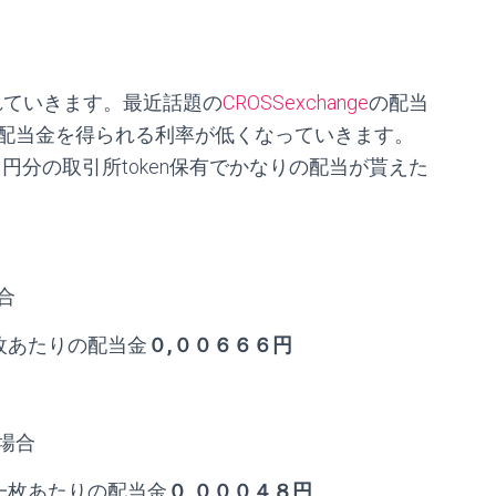
されていきます。最近話題の
CROSSexchange
の配当
配当金を得られる利率が低くなっていきます。
００円分の取引所token保有でかなりの配当が貰えた
合
枚あたりの配当金
０,００６６６円
場合
一枚あたりの配当金
０,０００４８円