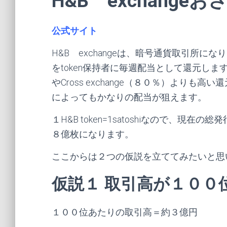
H&B exchangeお
公式サイト
H&B exchangeは、暗号通貨取引所にな
をtoken保持者に毎週配当として還元しま
やCross exchange（８０％）よりも高
によってもかなりの配当が狙えます。
１H&B token=1satoshiなので、現在
８億枚になります。
ここからは２つの仮説を立ててみたいと思
仮説１ 取引高が１００
１００位あたりの取引高＝約３億円