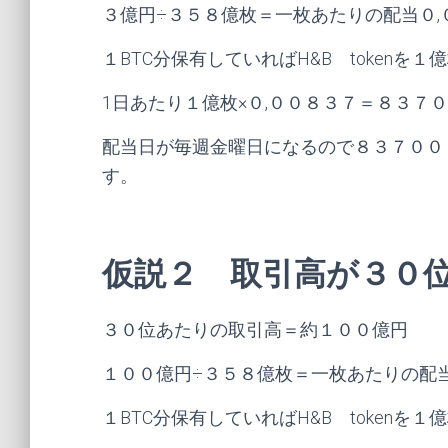
３億円÷３５８億枚＝一枚あたりの配当０,
１BTC分保有していればH&B tokenを
1日あたり１億枚×０,００８３７＝８３７
配当日が毎週金曜日になるので８３７００
す。
仮説２ 取引高が３０
３０位あたりの取引高＝約１００億円
１００億円÷３５８億枚＝一枚あたりの配当
１BTC分保有していればH&B tokenを