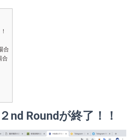
！！
場合
場合
CO２nd Roundが終了！！