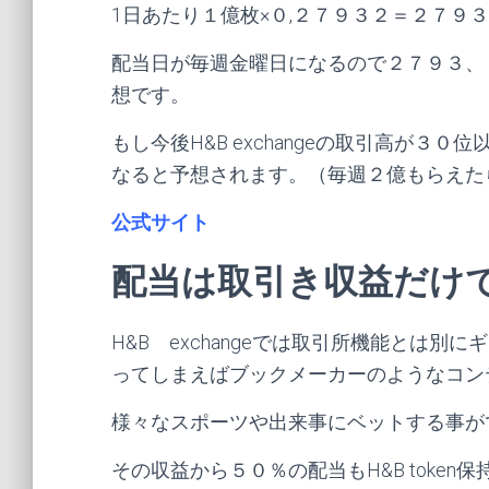
1日あたり１億枚×０,２７９３２＝２７９
配当日が毎週金曜日になるので２７９３、
想です。
もし今後H&B exchangeの取引高が
なると予想されます。（毎週２億もらえた
公式サイト
配当は取引き収益だけ
H&B exchangeでは取引所機能とは
ってしまえばブックメーカーのようなコン
様々なスポーツや出来事にベットする事が
その収益から５０％の配当もH&B toke